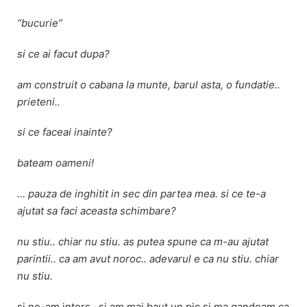
“bucurie”
si ce ai facut dupa?
am construit o cabana la munte, barul asta, o fundatie..
prieteni..
si ce faceai inainte?
bateam oameni!
… pauza de inghitit in sec din partea mea. si ce te-a
ajutat sa faci aceasta schimbare?
nu stiu.. chiar nu stiu. as putea spune ca m-au ajutat
parintii.. ca am avut noroc.. adevarul e ca nu stiu. chiar
nu stiu.
si ne-am intors.. si am mai baut un pic si ma gandeam ca