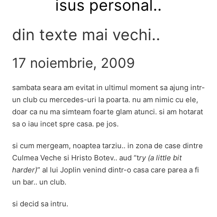
isus personal..
din texte mai vechi..
17 noiembrie, 2009
sambata seara am evitat in ultimul moment sa ajung intr-
un club cu mercedes-uri la poarta. nu am nimic cu ele,
doar ca nu ma simteam foarte glam atunci. si am hotarat
sa o iau incet spre casa. pe jos.
si cum mergeam, noaptea tarziu.. in zona de case dintre
Culmea Veche si Hristo Botev.. aud “t
ry (a little bit
harder)
” al lui Joplin venind dintr-o casa care parea a fi
un bar.. un club.
si decid sa intru.