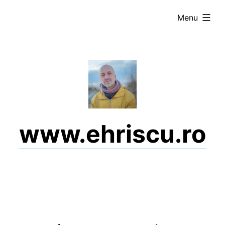
Skip
expanded
Menu
to
content
www.ehriscu.ro