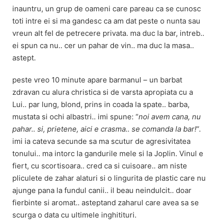
inauntru, un grup de oameni care pareau ca se cunosc
toti intre ei si ma gandesc ca am dat peste o nunta sau
vreun alt fel de petrecere privata. ma duc la bar, intreb..
ei spun ca nu.. cer un pahar de vin.. ma duc la masa..
astept.
peste vreo 10 minute apare barmanul – un barbat
zdravan cu alura christica si de varsta apropiata cu a
Lui.. par lung, blond, prins in coada la spate.. barba,
mustata si ochi albastri.. imi spune: “
noi avem cana, nu
pahar.. si, prietene, aici e crasma.. se comanda la bar!
“.
imi ia cateva secunde sa ma scutur de agresivitatea
tonului.. ma intorc la gandurile mele si la Joplin. Vinul e
fiert, cu scortisoara.. cred ca si cuisoare.. am niste
pliculete de zahar alaturi si o lingurita de plastic care nu
ajunge pana la fundul canii.. il beau neindulcit.. doar
fierbinte si aromat.. asteptand zaharul care avea sa se
scurga o data cu ultimele inghitituri.