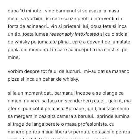
dupa 10 minute.. vine barmanul si se asaza la masa
mea.. sa vorbim.. isi cere scuze pentru interventia in
forta de adineaori.. vin si prietenii lui, doua fete si inca
un tip. toata lumea
reasonably intoxicated
si cu o sticla
de whisky pe jumatate plina.. care a devenit pe jumatate
goala din momentul in care au inceput a ma cinsti si pe
mine.
vorbim despre tot felul de lucruri.. mi-au dat sa mananc
pizza si inca un pahar de whisky.
si la un moment dat.. barmanul incepe a se plange ca
nimeni nu vrea sa faca un scanderberg cu el.. galant, ma
ofer si pun cotul pe masa. Aproape jignit, imi face semn
sa mergem in cealalta camera a barului.. aprinde lumina
si trage de langa perete o masa profesionista, cu
manere pentru mana libera si pernute detasabile pentru