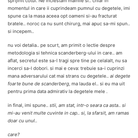
sprijinit cotul. Ne inclestam mainile si.. chiar in
momentul in care ii cuprindeam pumnul cu degetele, imi
spune ca la masa aceea opt oameni si-au fracturat
bratele.. noroc ca nu sunt chirurg, mai apuc sa-mi spun..
si incepem..
nu voi detalia.. pe scurt, am primit o lectie despre
metodologia si tehnica scanderberg-ului in care.. am
aflat, secretul este sa-l tragi spre tine pe celalalt, nu sa
incerci sa-l dobori. si mai e ceva: trebuie sa-i cuprinzi
mana adversarului cat mai strans cu degetele..
ai degete
foarte bune de scanderberg
, ma lauda el.. si eu ma uit
pentru prima data admirativ la degetele mele .
in final, imi spune..
stii, am stat, intr-o seara ca asta.. si
mi-au venit multe cuvinte in cap.. si, la sfarsit, am ramas
doar cu unul..
care?