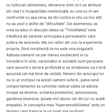
cu tulburari alimentare, deoarece simt ca li se atribuie
din start o incapacitate intelectuală, eu una nu m-am
confruntat cu așa ceva, ba din contra si stiu ca nici alții
nu au avut o astfel de “dificultate”. De asemenea, as
vrea sa aduc in discuție ideea ca “Timiditatea” este
trăsătura de caracter principala a persoanelor care
sufera de anorexie. Ma voi referi din nou la experienta
proprie, fiind conștientă ca nu este una singulară.
Adesea oamenii ce par mereu exuberanti si cu
incredere in sine, carismatici si sociabili sunt persoane
care ascund o durere profundă si se straduiesc sa o țină
ascunsă cat mai bine de ceilalți. Nimeni din anturajul lor
nu si-ar inchipui ca acești oameni suferă…pana cand
comportamentul se schimba radical odata ce adictia
incepe sa domine, evitarea prietenilor, autoizolarea,
gandirea obsesiva. (poate nici atunci cei din jur nu arată
empatie). In conceptia mea “hipersensibilitatea” este un
termen care traduce la un nivel mai profund