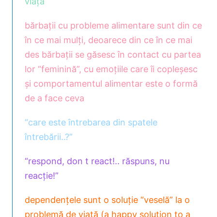
viață
bărbații cu probleme alimentare sunt din ce
în ce mai mulți, deoarece din ce în ce mai
des bărbații se găsesc în contact cu partea
lor “feminină”, cu emoțiile care îi copleșesc
și comportamentul alimentar este o formă
de a face ceva
“care este întrebarea din spatele
întrebării..?”
“respond, don t react!.. răspuns, nu
reacție!”
dependențele sunt o soluție “veselă” la o
problemă de viață (a happy solution to a