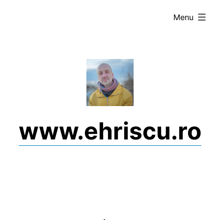
Skip
expanded
Menu
to
content
www.ehriscu.ro